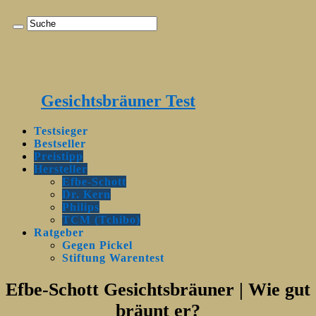
Gesichtsbräuner Test
Testsieger
Bestseller
Preistipp
Hersteller
Efbe-Schott
Dr. Kern
Philips
TCM (Tchibo)
Ratgeber
Gegen Pickel
Stiftung Warentest
Efbe-Schott Gesichtsbräuner | Wie gut
bräunt er?